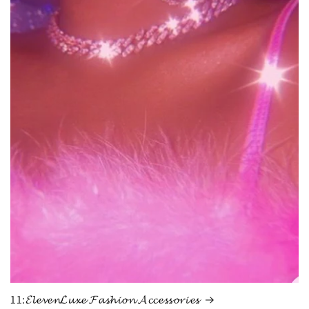
11:𝓔𝓵𝓮𝓿𝓮𝓷𝓛𝓾𝔁𝓮 𝓕𝓪𝓼𝓱𝓲𝓸𝓷 𝓐𝓬𝓬𝓮𝓼𝓼𝓸𝓻𝓲𝓮𝓼