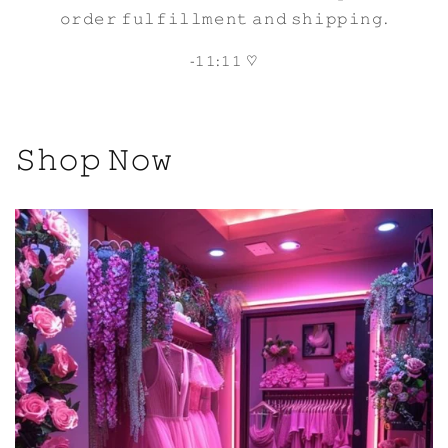
𝚘𝚛𝚍𝚎𝚛 𝚏𝚞𝚕𝚏𝚒𝚕𝚕𝚖𝚎𝚗𝚝 𝚊𝚗𝚍 𝚜𝚑𝚒𝚙𝚙𝚒𝚗𝚐.
-𝟷𝟷:𝟷𝟷 ♡
𝚂𝚑𝚘𝚙 𝙽𝚘𝚠