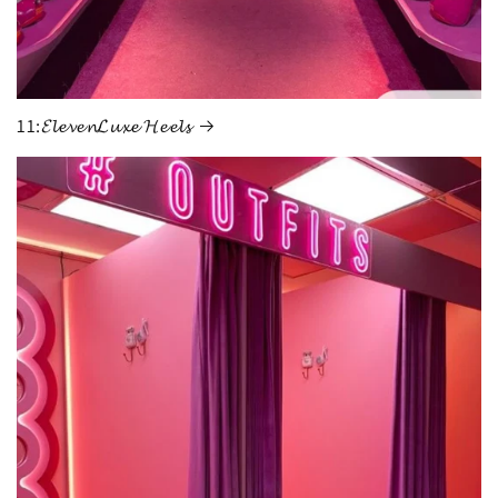
11:𝓔𝓵𝓮𝓿𝓮𝓷𝓛𝓾𝔁𝓮 𝓗𝓮𝓮𝓵𝓼