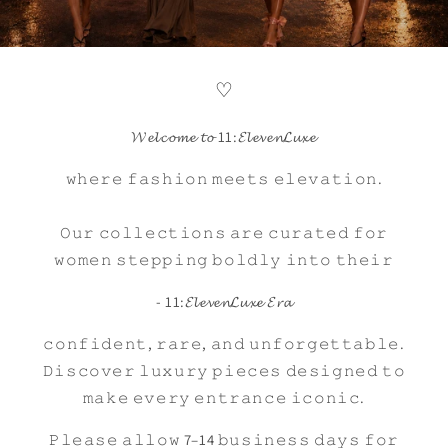
♡
𝓦𝓮𝓵𝓬𝓸𝓶𝓮 𝓽𝓸 11:𝓔𝓵𝓮𝓿𝓮𝓷𝓛𝓾𝔁𝓮
𝚠𝚑𝚎𝚛𝚎 𝚏𝚊𝚜𝚑𝚒𝚘𝚗 𝚖𝚎𝚎𝚝𝚜 𝚎𝚕𝚎𝚟𝚊𝚝𝚒𝚘𝚗.
𝙾𝚞𝚛 𝚌𝚘𝚕𝚕𝚎𝚌𝚝𝚒𝚘𝚗𝚜 𝚊𝚛𝚎 𝚌𝚞𝚛𝚊𝚝𝚎𝚍 𝚏𝚘𝚛
𝚠𝚘𝚖𝚎𝚗 𝚜𝚝𝚎𝚙𝚙𝚒𝚗𝚐 𝚋𝚘𝚕𝚍𝚕𝚢 𝚒𝚗𝚝𝚘 𝚝𝚑𝚎𝚒𝚛
- 11:𝓔𝓵𝓮𝓿𝓮𝓷𝓛𝓾𝔁𝓮 𝓔𝓻𝓪
𝚌𝚘𝚗𝚏𝚒𝚍𝚎𝚗𝚝, 𝚛𝚊𝚛𝚎, 𝚊𝚗𝚍 𝚞𝚗𝚏𝚘𝚛𝚐𝚎𝚝𝚝𝚊𝚋𝚕𝚎.
𝙳𝚒𝚜𝚌𝚘𝚟𝚎𝚛 𝚕𝚞𝚡𝚞𝚛𝚢 𝚙𝚒𝚎𝚌𝚎𝚜 𝚍𝚎𝚜𝚒𝚐𝚗𝚎𝚍 𝚝𝚘
𝚖𝚊𝚔𝚎 𝚎𝚟𝚎𝚛𝚢 𝚎𝚗𝚝𝚛𝚊𝚗𝚌𝚎 𝚒𝚌𝚘𝚗𝚒𝚌.
𝙿𝚕𝚎𝚊𝚜𝚎 𝚊𝚕𝚕𝚘𝚠 7–14 𝚋𝚞𝚜𝚒𝚗𝚎𝚜𝚜 𝚍𝚊𝚢𝚜 𝚏𝚘𝚛