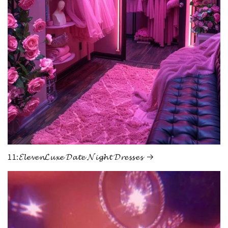
11:𝓔𝓵𝓮𝓿𝓮𝓷𝓛𝓾𝔁𝓮 𝓓𝓪𝓽𝓮 𝓝𝓲𝓰𝓱𝓽 𝓓𝓻𝓮𝓼𝓼𝓮𝓼