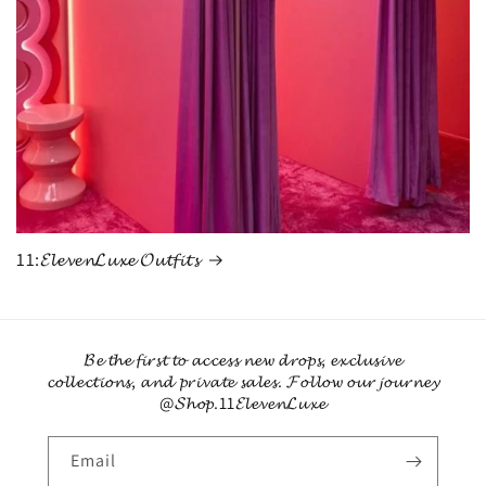
11:𝓔𝓵𝓮𝓿𝓮𝓷𝓛𝓾𝔁𝓮 𝓞𝓾𝓽𝓯𝓲𝓽𝓼
𝓑𝓮 𝓽𝓱𝓮 𝓯𝓲𝓻𝓼𝓽 𝓽𝓸 𝓪𝓬𝓬𝓮𝓼𝓼 𝓷𝓮𝔀 𝓭𝓻𝓸𝓹𝓼, 𝓮𝔁𝓬𝓵𝓾𝓼𝓲𝓿𝓮
𝓬𝓸𝓵𝓵𝓮𝓬𝓽𝓲𝓸𝓷𝓼, 𝓪𝓷𝓭 𝓹𝓻𝓲𝓿𝓪𝓽𝓮 𝓼𝓪𝓵𝓮𝓼. 𝓕𝓸𝓵𝓵𝓸𝔀 𝓸𝓾𝓻 𝓳𝓸𝓾𝓻𝓷𝓮𝔂
@𝓢𝓱𝓸𝓹.11𝓔𝓵𝓮𝓿𝓮𝓷𝓛𝓾𝔁𝓮
Email